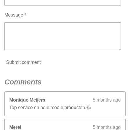
s
t
Message *
a
r
s
Submit comment
Comments
Monique Meijers
5 months ago
Top service en hele mooie producten.👍
Merel
5 months ago