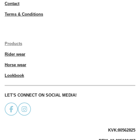
Contact
Terms & Conditions
Products
Rider wear
Horse wear
Lookbook
LET'S CONNECT ON SOCIAL MEDIA!
F
I
a
n
c
s
e
t
KVK:80562825
b
a